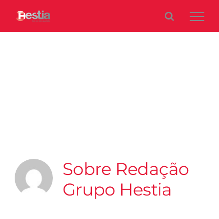
Ir
para
o
conteúdo
Redação Grupo
Hestia
Sobre
Redação
Grupo Hestia