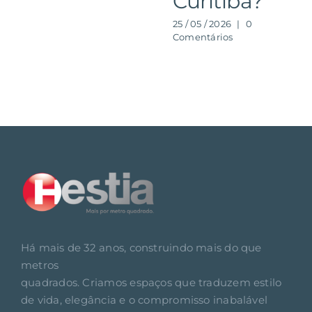
Curitiba?
25 / 05 / 2026
|
0
Comentários
Há mais de 32 anos, construindo mais do que
metros
quadrados. Criamos espaços que traduzem estilo
de vida, elegância e o compromisso inabalável