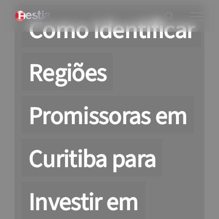
Ir
Como Identificar
para
o
conteúdo
Regiões
Promissoras em
Curitiba para
Investir em