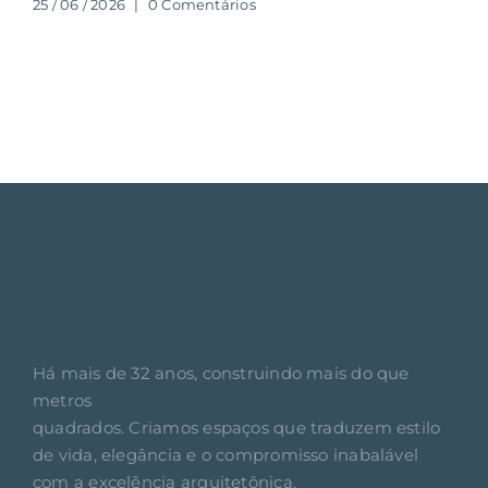
25 / 06 / 2026
|
0 Comentários
Há mais de 32 anos, construindo mais do que
metros
quadrados. Criamos espaços que traduzem estilo
de vida, elegância e o compromisso inabalável
com a excelência arquitetônica.