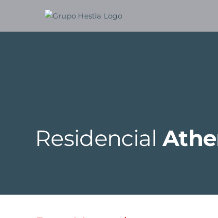
Ir
para
o
conteúdo
Residencial
Athe