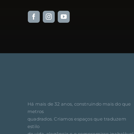
Há mais de 32 anos, construindo mais do que
metros
quadrados. Criamos espaços que traduzem
estilo
de vida, elegância e o compromisso inabalável