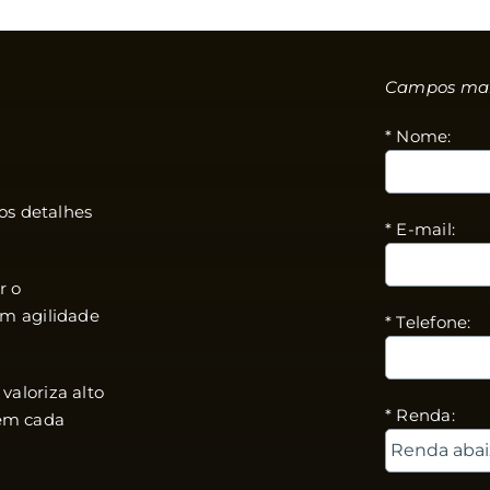
Campos marc
* Nome:
os detalhes
* E-mail:
r o
om agilidade
* Telefone:
aloriza alto
* Renda:
 em cada