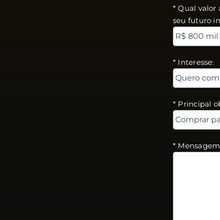
* Qual valo
seu futuro i
* Interesse:
* Principal o
* Mensagem