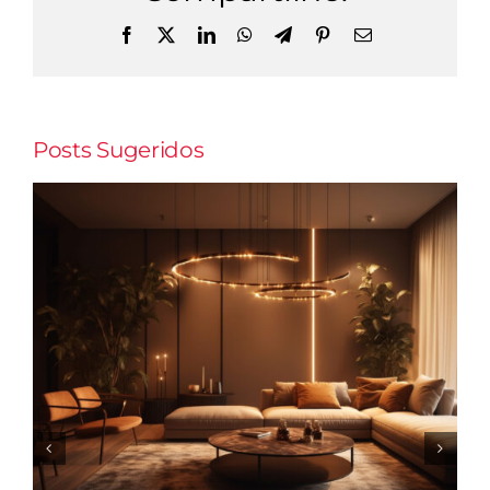
Facebook
X
LinkedIn
WhatsApp
Telegram
Pinterest
E-
mail
Posts Sugeridos